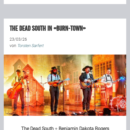
The Dead South in «Burn-Town»
23/03/26
von
Torsten Sarfert
The Dead South
+
Benjamin Dakota Rogers