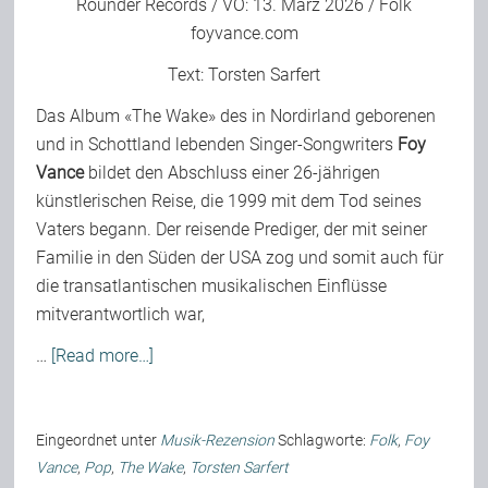
Rounder Records
/ VÖ: 13. März 2026 / Folk
foyvance.com
Text:
Torsten Sarfert
Das Album «The Wake» des in Nordirland geborenen
und in Schottland lebenden Singer-Songwriters
Foy
Vance
bildet den Abschluss einer 26-jährigen
künstlerischen Reise, die 1999 mit dem Tod seines
Vaters begann. Der reisende Prediger, der mit seiner
Familie in den Süden der USA zog und somit auch für
die transatlantischen musikalischen Einflüsse
mitverantwortlich war,
…
[Read more…]
Eingeordnet unter
Musik-Rezension
Schlagworte:
Folk
,
Foy
Vance
,
Pop
,
The Wake
,
Torsten Sarfert