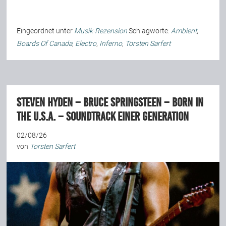
Team
Eingeordnet unter
Musik-Rezension
Schlagworte:
Ambient
,
Boards Of Canada
,
Electro
,
Inferno
,
Torsten Sarfert
Join Us
Support Us
Steven Hyden – Bruce Springsteen – Born in
the U.S.A. – Soundtrack einer Generation
Kalender
02/08/26
von
Torsten Sarfert
Playlisten