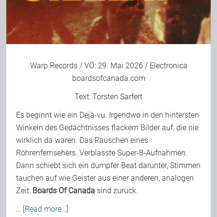
Bild-Archiv
Warp Records
/ VÖ: 29. Mai 2026 / Electronica
Rezensionen
boardsofcanada.com
Text:
Torsten Sarfert
Musik
Es beginnt wie ein Déjà-vu. Irgendwo in den hintersten
Winkeln des Gedächtnisses flackern Bilder auf, die nie
Alles andere
wirklich da waren. Das Rauschen eines
Röhrenfernsehers. Verblasste Super-8-Aufnahmen.
Dann schiebt sich ein dumpfer Beat darunter, Stimmen
Backstage
tauchen auf wie Geister aus einer anderen, analogen
Zeit:
Boards Of Canada
sind zurück.
Kontakt
…
[Read more…]