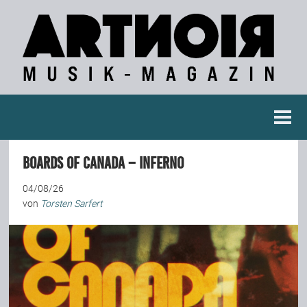
Berichte
Boards Of Canada – Inferno
Konzertberichte
04/08/26
von
Torsten Sarfert
Fotoreportagen
Interviews
Weitere Berichte