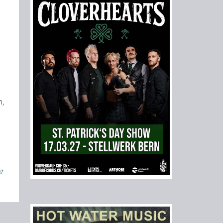
n,
t-