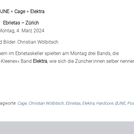
ØJNE
+
Cage
+
Elektra
Ebrietas – Zürich
Montag, 4. März 2024
d Bilder:
Christian Wölbitsch
rn im Ebrietaskeller spielten am Montag drei Bands, die
st-Kleenex» Band
Elektra
, wie sich die Züricher:innen selber nenne
lagworte:
Cage
,
Christian Wölbitsch
,
Ebrietas
,
Elektra
,
Hardcore
,
ØJNE
,
Pos