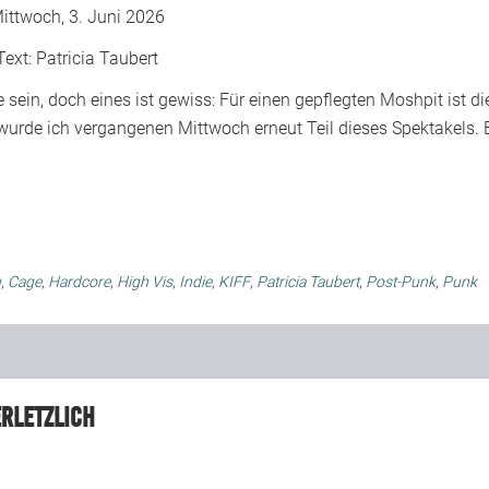
ittwoch, 3. Juni 2026
Text:
Patricia Taubert
 sein, doch eines ist gewiss: Für einen gepflegten Moshpit ist di
rde ich vergangenen Mittwoch erneut Teil dieses Spektakels. 
u
,
Cage
,
Hardcore
,
High Vis
,
Indie
,
KIFF
,
Patricia Taubert
,
Post-Punk
,
Punk
erletzlich