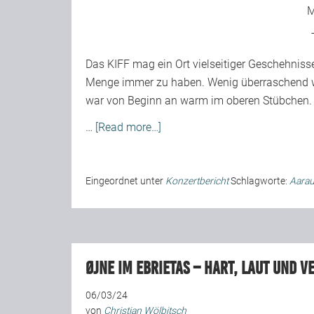
M
Das KIFF mag ein Ort vielseitiger Geschehnisse
Menge immer zu haben. Wenig überraschend wu
war von Beginn an warm im oberen Stübchen.
…
[Read more…]
Eingeordnet unter
Konzertbericht
Schlagworte:
Aara
ØJNE im Ebrietas – hart, laut und v
06/03/24
von
Christian Wölbitsch