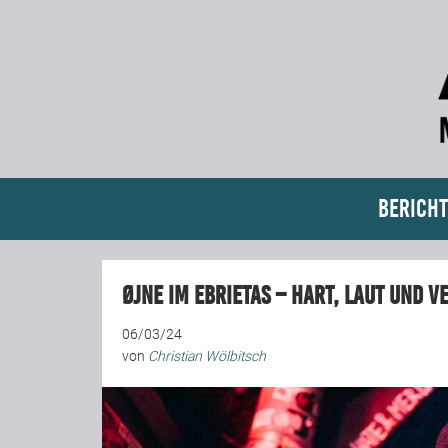
Bericht
ØJNE im Ebrietas – hart, laut und v
06/03/24
von
Christian Wölbitsch