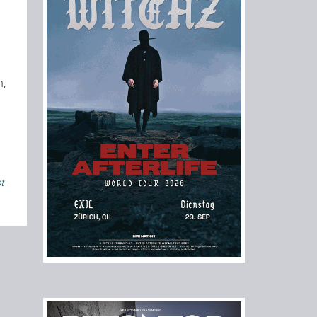
n,
t-