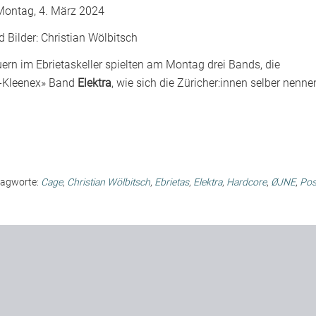
Montag, 4. März 2024
d Bilder:
Christian Wölbitsch
rn im Ebrietaskeller spielten am Montag drei Bands, die
st-Kleenex» Band
Elektra
, wie sich die Züricher:innen selber nenne
lagworte:
Cage
,
Christian Wölbitsch
,
Ebrietas
,
Elektra
,
Hardcore
,
ØJNE
,
Pos