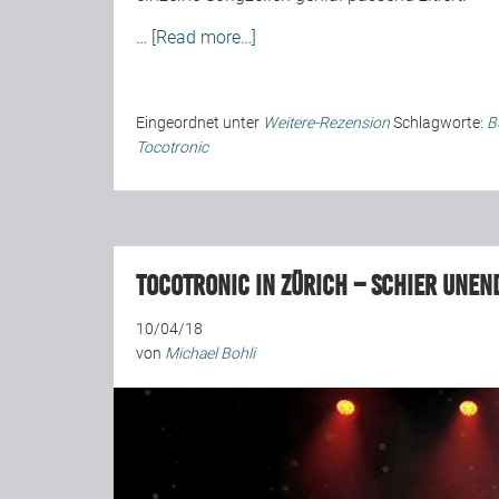
…
[Read more…]
Eingeordnet unter
Weitere-Rezension
Schlagworte:
B
Tocotronic
Tocotronic in Zürich – Schier unen
10/04/18
von
Michael Bohli