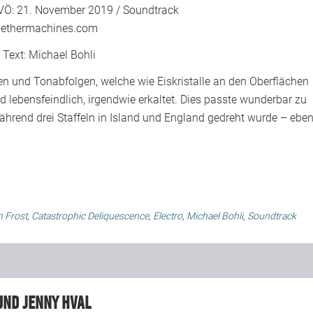
VÖ: 21. November 2019 / Soundtrack
ethermachines.com
Text:
Michael Bohli
en und Tonabfolgen, welche wie Eiskristalle an den Oberflächen
d lebensfeindlich, irgendwie erkaltet. Dies passte wunderbar zu
 während drei Staffeln in Island und England gedreht wurde – ebe
 Frost
,
Catastrophic Deliquescence
,
Electro
,
Michael Bohli
,
Soundtrack
 und Jenny Hval