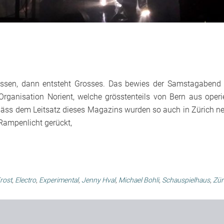
ssen, dann entsteht Grosses. Das bewies der Samstagabend
Organisation Norient, welche grösstenteils von Bern aus operie
mäss dem Leitsatz dieses Magazins wurden so auch in Zürich n
Rampenlicht gerückt,
rost
,
Electro
,
Experimental
,
Jenny Hval
,
Michael Bohli
,
Schauspielhaus
,
Zür