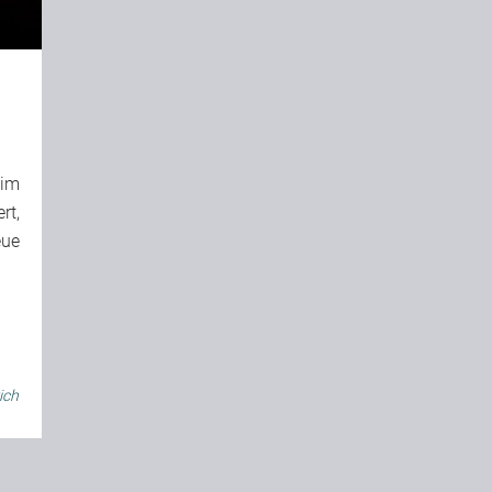
 im
rt,
eue
ich