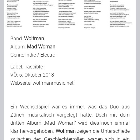
Bild-Archiv
Band:
Wolfman
Rezensionen
Album:
Mad Woman
Genre: Indie / Electro
Musik
Label: Irascible
VÖ: 5. Oktober 2018
Webseite:
wolfmanmusic.net
Alles andere
Ein Wechselspiel war es immer, was das Duo aus
Backstage
Zürich musikalisch vorgelegt hatte. Doch mit dem
dritten Album „Mad Woman“ wird dies noch einmal
Kontakt
klar hervorgehoben.
Wolfman
zeigen die Unterschiede
zwischen den Geschlechterrollen, wagen sich in ein