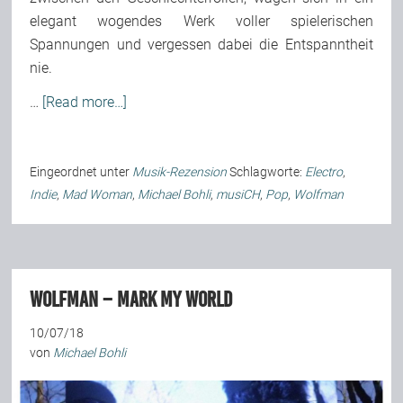
elegant wogendes Werk voller spielerischen
Team
Spannungen und vergessen dabei die Entspanntheit
nie.
Join Us
…
[Read more…]
Support Us
Eingeordnet unter
Musik-Rezension
Schlagworte:
Electro
,
Indie
,
Mad Woman
,
Michael Bohli
,
musiCH
,
Pop
,
Wolfman
Kalender
Playlisten
Wolfman – Mark My World
10/07/18
von
Michael Bohli