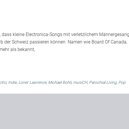
, dass kleine Electronica-Songs mit verletzlichem Männergesan
halb der Schweiz passieren können. Namen wie Board Of Canada,
mehr als bekannt,
ctro
,
Indie
,
Loner Lawrence
,
Michael Bohli
,
musiCH
,
Parochial Living
,
Pop