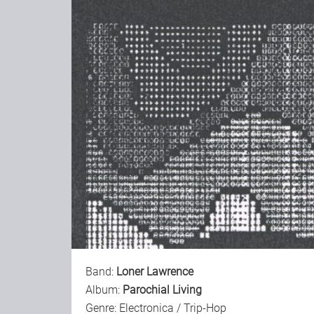
Band:
Loner Lawrence
Album:
Parochial Living
Genre: Electronica / Trip-Hop