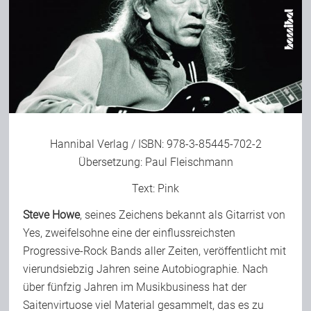
Bild-Archiv
Rezensionen
Musik
Hannibal Verlag / ISBN: 978-3-85445-702-2
Übersetzung: Paul Fleischmann
Text:
Pink
Alles andere
Steve Howe
, seines Zeichens bekannt als Gitarrist von
Yes, zweifelsohne eine der einflussreichsten
Backstage
Progressive-Rock Bands aller Zeiten, veröffentlicht mit
vierundsiebzig Jahren seine Autobiographie. Nach
Kontakt
über fünfzig Jahren im Musikbusiness hat der
Saitenvirtuose viel Material gesammelt, das es zu