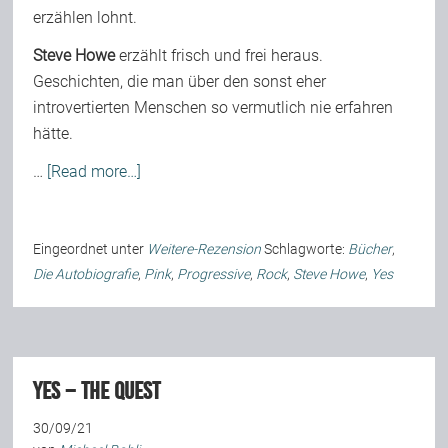
erzählen lohnt.
Team
Steve Howe
erzählt frisch und frei heraus.
Geschichten, die man über den sonst eher
Join Us
introvertierten Menschen so vermutlich nie erfahren
hätte.
Support Us
…
[Read more…]
Kalender
Eingeordnet unter
Weitere-Rezension
Schlagworte:
Bücher
,
Die Autobiografie
,
Pink
,
Progressive
,
Rock
,
Steve Howe
,
Yes
Playlisten
Yes – The Quest
30/09/21