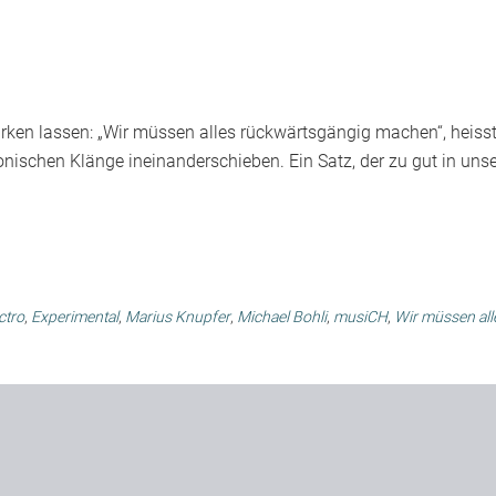
rken lassen: „Wir müssen alles rückwärtsgängig machen“, heiss
ronischen Klänge ineinanderschieben. Ein Satz, der zu gut in uns
ctro
,
Experimental
,
Marius Knupfer
,
Michael Bohli
,
musiCH
,
Wir müssen all