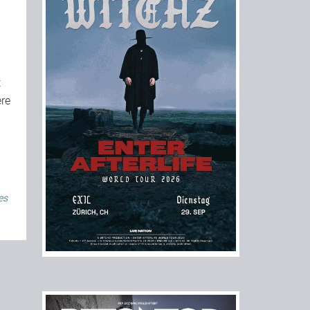
t
ere
es