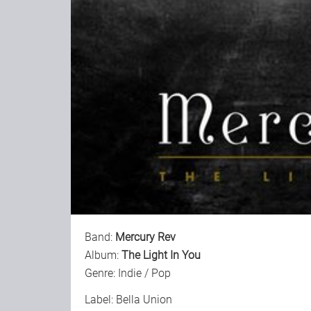
Band:
Mercury Rev
Album:
The Light In You
Genre: Indie / Pop
Label: Bella Union