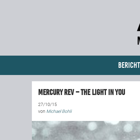
Bericht
Mercury Rev – The Light In You
27/10/15
von
Michael Bohli