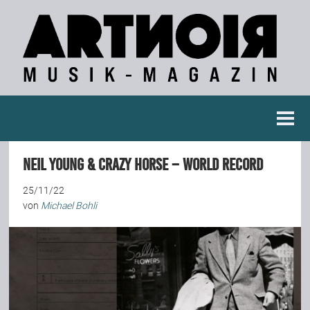
Berichte
Neil Young & Crazy Horse – World Record
Konzertberichte
25/11/22
von
Michael Bohli
Fotoreportagen
Interviews
Weitere Berichte