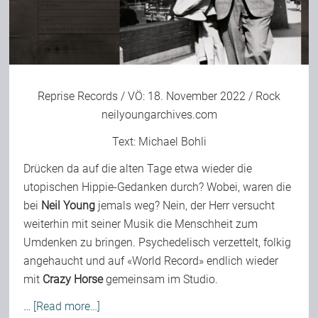
Bild-Archiv
Reprise Records / VÖ: 18. November 2022 / Rock
Rezensionen
neilyoungarchives.com
Text:
Michael Bohli
Musik
Drücken da auf die alten Tage etwa wieder die
utopischen Hippie-Gedanken durch? Wobei, waren die
Alles andere
bei
Neil Young
jemals weg? Nein, der Herr versucht
weiterhin mit seiner Musik die Menschheit zum
Umdenken zu bringen. Psychedelisch verzettelt, folkig
Backstage
angehaucht und auf «World Record» endlich wieder
mit
Crazy Horse
gemeinsam im Studio.
Kontakt
…
[Read more…]