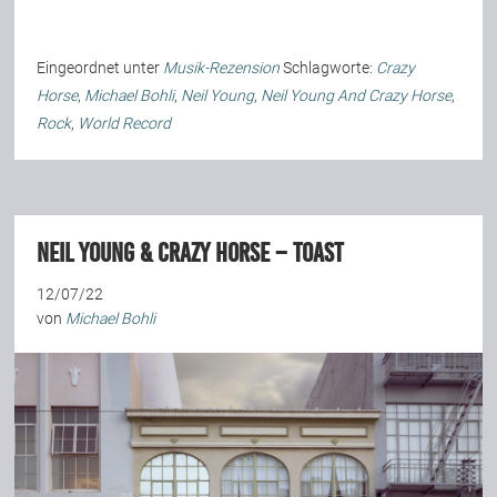
Team
Eingeordnet unter
Musik-Rezension
Schlagworte:
Crazy
Horse
,
Michael Bohli
,
Neil Young
,
Neil Young And Crazy Horse
,
Join Us
Rock
,
World Record
Support Us
Neil Young & Crazy Horse – Toast
Kalender
12/07/22
von
Michael Bohli
Playlisten