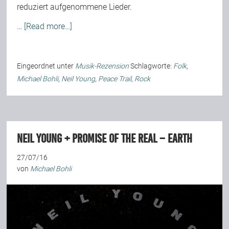
reduziert aufgenommene Lieder.
…
[Read more…]
Eingeordnet unter
Musik-Rezension
Schlagworte:
Folk
,
Michael Bohli
,
Neil Young
,
Peace Trail
,
Rock
Neil Young + Promise Of The Real – Earth
27/07/16
von
Michael Bohli