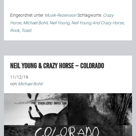
Eingeordnet unter
Musik-Rezension
Schlagworte:
Crazy
Horse
,
Michael Bohli
,
Neil Young
,
Neil Young And Crazy Horse
,
Rock
,
Toast
Neil Young & Crazy Horse – Colorado
11/12/19
von
Michael Bohli