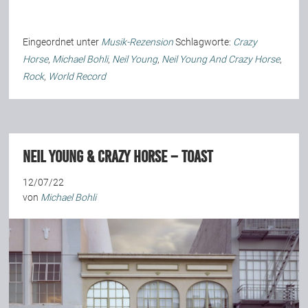
Team
Eingeordnet unter
Musik-Rezension
Schlagworte:
Crazy
Horse
,
Michael Bohli
,
Neil Young
,
Neil Young And Crazy Horse
,
Join Us
Rock
,
World Record
Support Us
Neil Young & Crazy Horse – Toast
Kalender
12/07/22
von
Michael Bohli
Playlisten