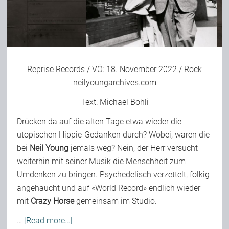
Bild-Archiv
Reprise Records / VÖ: 18. November 2022 / Rock
Rezensionen
neilyoungarchives.com
Text:
Michael Bohli
Musik
Drücken da auf die alten Tage etwa wieder die
utopischen Hippie-Gedanken durch? Wobei, waren die
Alles andere
bei
Neil Young
jemals weg? Nein, der Herr versucht
weiterhin mit seiner Musik die Menschheit zum
Umdenken zu bringen. Psychedelisch verzettelt, folkig
Backstage
angehaucht und auf «World Record» endlich wieder
mit
Crazy Horse
gemeinsam im Studio.
Kontakt
…
[Read more…]