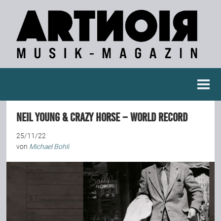
Berichte
Neil Young & Crazy Horse – World Record
Konzertberichte
25/11/22
von
Michael Bohli
Fotoreportagen
Interviews
Weitere Berichte