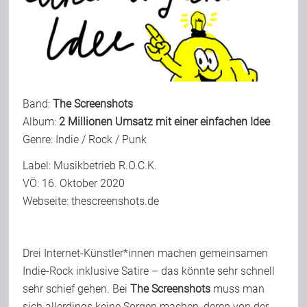
Bild-Archiv
Rezensionen
Band:
The Screenshots
Album:
2 Millionen Umsatz mit einer einfachen Idee
Genre: Indie / Rock / Punk
Musik
Label: Musikbetrieb R.O.C.K.
VÖ: 16. Oktober 2020
Alles andere
Webseite:
thescreenshots.de
Backstage
Drei Internet-Künstler*innen machen gemeinsamen
Indie-Rock inklusive Satire – das könnte sehr schnell
Kontakt
sehr schief gehen. Bei
The Screenshots
muss man
sich allerdings keine Sorgen machen, deren von der