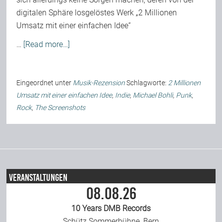
digitalen Sphäre losgelöstes Werk „2 Millionen
Team
Umsatz mit einer einfachen Idee“
…
[Read more…]
Join Us
Eingeordnet unter
Musik-Rezension
Schlagworte:
2 Millionen
Support Us
Umsatz mit einer einfachen Idee
,
Indie
,
Michael Bohli
,
Punk
,
Rock
,
The Screenshots
Kalender
Playlisten
Veranstaltungen
08.08.26
10 Years DMB Records
Schütz Sommerbühne, Bern