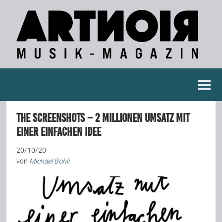
Berichte
The Screenshots – 2 Millionen Umsatz mit
Konzertberichte
einer einfachen Idee
20/10/20
Fotoreportagen
von
Michael Bohli
Interviews
Weitere Berichte