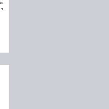
 um
 zu