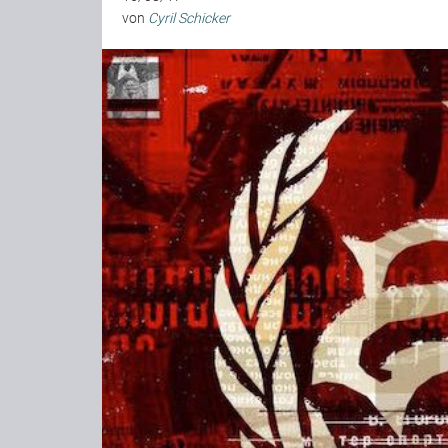
von
Cyril Schicker