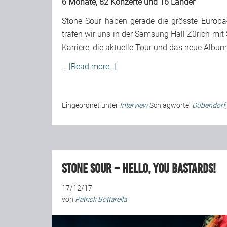
6 Monate, 82 Konzerte und 16 Länder
Stone Sour haben gerade die grösste Europa-T
trafen wir uns in der Samsung Hall Zürich mi
Karriere, die aktuelle Tour und das neue Album
…
[Read more…]
Eingeordnet unter
Interview
Schlagworte:
Dübendorf
Stone Sour – Hello, You Bastards!
17/12/17
von
Patrick Bottarella