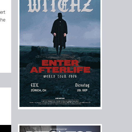
ert
che