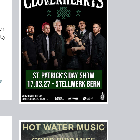
ein
tty
e