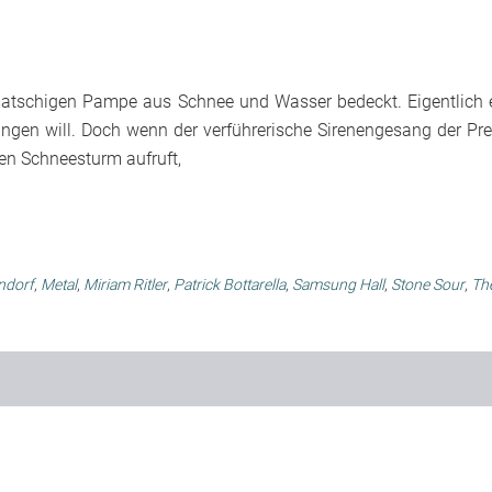
er matschigen Pampe aus Schnee und Wasser bedeckt. Eigentlich 
en will. Doch wenn der verführerische Sirenengesang der Pre
en Schneesturm aufruft,
ndorf
,
Metal
,
Miriam Ritler
,
Patrick Bottarella
,
Samsung Hall
,
Stone Sour
,
Th