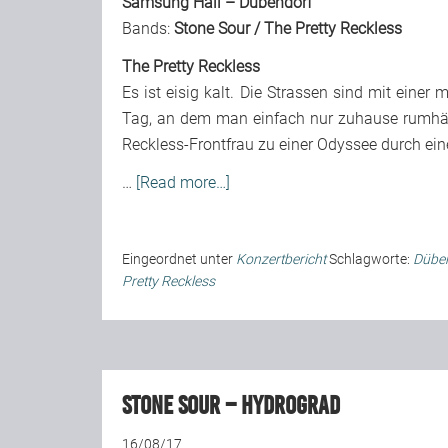
Samsung Hall – Dübendorf
Bands:
Stone Sour
/
The Pretty Reckless
The Pretty Reckless
Es ist eisig kalt. Die Strassen sind mit ein
Tag, an dem man einfach nur zuhause rumhäng
Reckless-Frontfrau zu einer Odyssee durch ein
…
[Read more…]
Eingeordnet unter
Konzertbericht
Schlagworte:
Dübe
Pretty Reckless
Stone Sour – Hydrograd
16/08/17