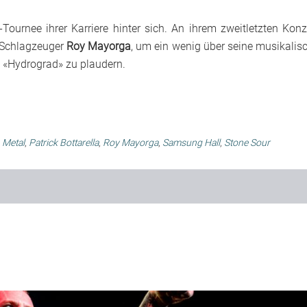
ournee ihrer Karriere hinter sich. An ihrem zweitletzten Konz
t Schlagzeuger
Roy Mayorga
, um ein wenig über seine musikalis
 «
Hydrograd
» zu plaudern.
,
Metal
,
Patrick Bottarella
,
Roy Mayorga
,
Samsung Hall
,
Stone Sour