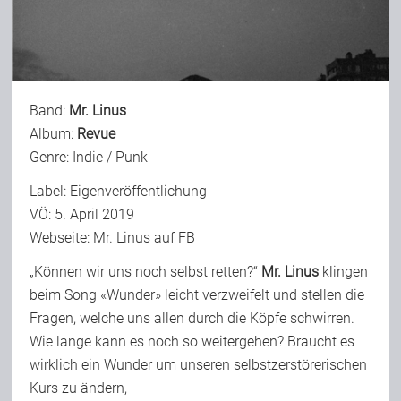
Bild-Archiv
Band:
Mr. Linus
Rezensionen
Album:
Revue
Genre: Indie / Punk
Musik
Label: Eigenveröffentlichung
VÖ: 5. April 2019
Webseite:
Mr. Linus auf FB
Alles andere
„Können wir uns noch selbst retten?“
Mr. Linus
klingen
beim Song «Wunder» leicht verzweifelt und stellen die
Backstage
Fragen, welche uns allen durch die Köpfe schwirren.
Wie lange kann es noch so weitergehen? Braucht es
wirklich ein Wunder um unseren selbstzerstörerischen
Kontakt
Kurs zu ändern,