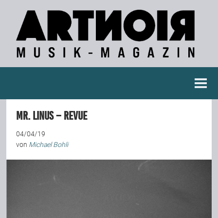
Berichte
Mr. Linus – Revue
Konzertberichte
04/04/19
von
Michael Bohli
Fotoreportagen
Interviews
Weitere Berichte