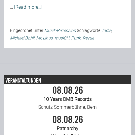
…
[Read more…]
Team
Join Us
Eingeordnet unter
Musik-Rezension
Schlagworte:
Indie
,
Michael Bohli
,
Mr. Linus
,
musiCH
,
Punk
,
Revue
Support Us
Kalender
Veranstaltungen
08.08.26
Playlisten
10 Years DMB Records
Schütz Sommerbühne, Bern
08.08.26
Patriarchy