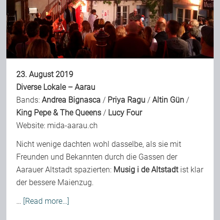
Bild-Archiv
Rezensionen
23. August 2019
Diverse Lokale – Aarau
Bands:
Andrea Bignasca
/
Priya Ragu
/
Altin Gün
/
Musik
King Pepe & The Queens
/
Lucy Four
Website:
mida-aarau.ch
Alles andere
Nicht wenige dachten wohl dasselbe, als sie mit
Freunden und Bekannten durch die Gassen der
Backstage
Aarauer Altstadt spazierten:
Musig i de Altstadt
ist klar
der bessere Maienzug.
…
[Read more…]
Kontakt