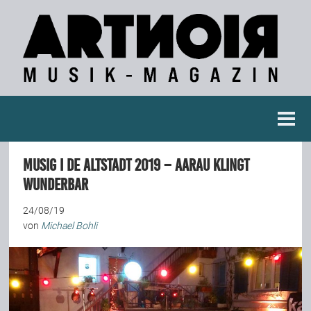
Berichte
Musig i de Altstadt 2019 – Aarau klingt
Konzertberichte
wunderbar
24/08/19
Fotoreportagen
von
Michael Bohli
Interviews
Weitere Berichte