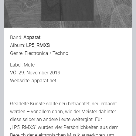
Bild-Archiv
Band:
Apparat
Rezensionen
Album:
LP5_RMXS
Genre: Electronica / Techno
Musik
Label: Mute
VÖ: 29. November 2019
Webseite:
apparat.net
Alles andere
Geadelte Künste sollte neu betrachtet, neu erdacht
Backstage
werden – vor allem dann, wie der Meister dahinter
diese selber an andere Leute weitergibt. Für
Kontakt
„LP5_RMXS“ wurden vier Persönlichkeiten aus dem
Bereich der elektronischen Musik auserkoren, um