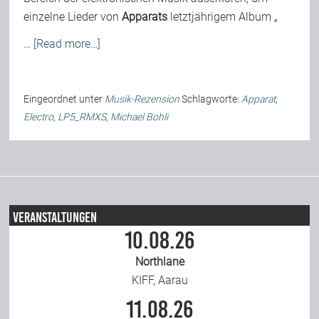
einzelne Lieder von
Apparats
letztjährigem Album „
Team
…
[Read more…]
Join Us
Eingeordnet unter
Musik-Rezension
Schlagworte:
Apparat
,
Electro
,
LP5_RMXS
,
Michael Bohli
Support Us
Kalender
Veranstaltungen
Playlisten
10.08.26
Northlane
KIFF, Aarau
11.08.26