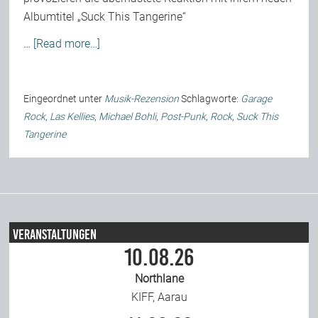
Albumtitel „Suck This Tangerine“
Team
…
[Read more…]
Join Us
Eingeordnet unter
Musik-Rezension
Schlagworte:
Garage
Rock
,
Las Kellies
,
Michael Bohli
,
Post-Punk
,
Rock
,
Suck This
Support Us
Tangerine
Kalender
Playlisten
Veranstaltungen
10.08.26
Northlane
KIFF, Aarau