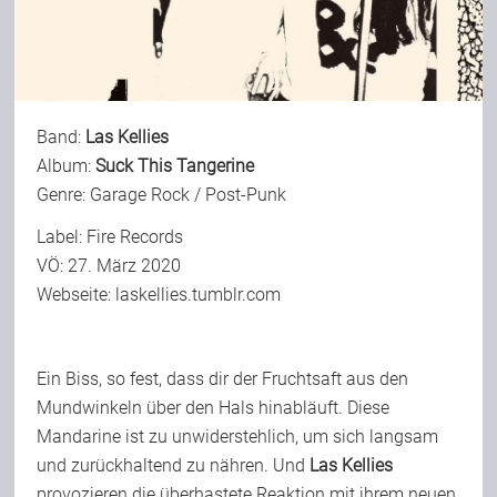
Bild-Archiv
Band:
Las Kellies
Rezensionen
Album:
Suck This Tangerine
Genre: Garage Rock / Post-Punk
Musik
Label: Fire Records
VÖ: 27. März 2020
Webseite:
laskellies.tumblr.com
Alles andere
Ein Biss, so fest, dass dir der Fruchtsaft aus den
Backstage
Mundwinkeln über den Hals hinabläuft. Diese
Mandarine ist zu unwiderstehlich, um sich langsam
Kontakt
und zurückhaltend zu nähren. Und
Las Kellies
provozieren die überhastete Reaktion mit ihrem neuen