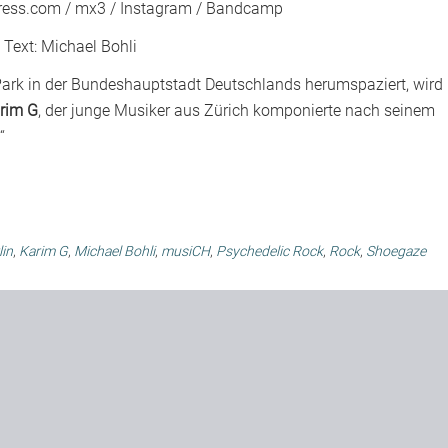
ress.com
/
mx3
/
Instagram
/
Bandcamp
Text:
Michael Bohli
ark in der Bundeshauptstadt Deutschlands herumspaziert, wird
rim G
, der junge Musiker aus Zürich komponierte nach seinem
“
lin
,
Karim G
,
Michael Bohli
,
musiCH
,
Psychedelic Rock
,
Rock
,
Shoegaze