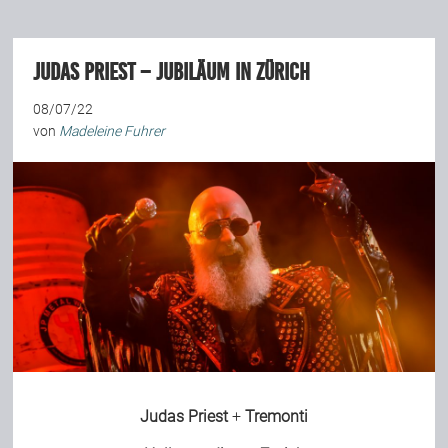
Team
Judas Priest – Jubiläum in Zürich
Join Us
08/07/22
von
Madeleine Fuhrer
Support Us
Kalender
Playlisten
Judas Priest
+
Tremonti