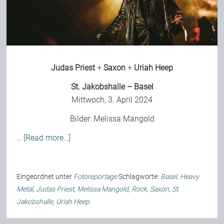
Bild-Archiv
Judas Priest
+
Saxon
+
Uriah Heep
Rezensionen
St. Jakobshalle – Basel
Mittwoch, 3. April 2024
Musik
Bilder:
Melissa Mangold
Alles andere
…
[Read more…]
Backstage
Eingeordnet unter
Fotoreportage
Schlagworte:
Basel
,
Heavy
Metal
,
Judas Priest
,
Melissa Mangold
,
Rock
,
Saxon
,
St.
Jakobshalle
,
Uriah Heep
Kontakt