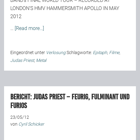
BAND’s FINAL WORLD TOUR – RECORDED AT
LONDON’S HMV HAMMERSMITH APOLLO IN MAY
2012
…
[Read more…]
Eingeordnet unter
Verlosung
Schlagworte:
Epitaph
,
Filme
,
Judas Priest
,
Metal
BERICHT: Judas Priest – Feurig, fulminant und
furios
23/05/12
von
Cyril Schicker