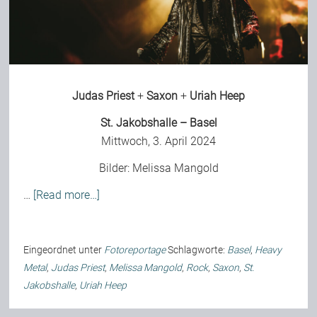
Bild-Archiv
Judas Priest
+
Saxon
+
Uriah Heep
Rezensionen
St. Jakobshalle – Basel
Mittwoch, 3. April 2024
Musik
Bilder:
Melissa Mangold
Alles andere
…
[Read more…]
Backstage
Eingeordnet unter
Fotoreportage
Schlagworte:
Basel
,
Heavy
Metal
,
Judas Priest
,
Melissa Mangold
,
Rock
,
Saxon
,
St.
Jakobshalle
,
Uriah Heep
Kontakt