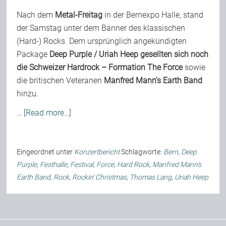
Nach dem
Metal-Freitag
in der Bernexpo Halle, stand
der Samstag unter dem Banner des klassischen
(Hard-) Rocks. Dem ursprünglich angekündigten
Package
Deep Purple / Uriah Heep
gesellten sich noch
die Schweizer Hardrock – Formation
The Force
sowie
die britischen Veteranen
Manfred Mann’s Earth Band
hinzu.
…
[Read more…]
Eingeordnet unter
Konzertbericht
Schlagworte:
Bern
,
Deep
Purple
,
Festhalle
,
Festival
,
Force
,
Hard Rock
,
Manfred Mann's
Earth Band
,
Rock
,
Rockin' Christmas
,
Thomas Lang
,
Uriah Heep