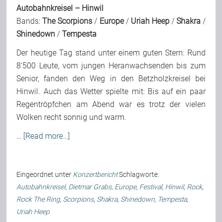
Autobahnkreisel – Hinwil
Bands:
The Scorpions
/
Europe
/
Uriah Heep
/
Shakra
/
Shinedown
/
Tempesta
Der heutige Tag stand unter einem guten Stern: Rund
8’500 Leute, vom jungen Heranwachsenden bis zum
Senior, fanden den Weg in den Betzholzkreisel bei
Hinwil. Auch das Wetter spielte mit: Bis auf ein paar
Regentröpfchen am Abend war es trotz der vielen
Wolken recht sonnig und warm.
…
[Read more…]
Eingeordnet unter
Konzertbericht
Schlagworte:
Autobahnkreisel
,
Dietmar Grabs
,
Europe
,
Festival
,
Hinwil
,
Rock
,
Rock The Ring
,
Scorpions
,
Shakra
,
Shinedown
,
Tempesta
,
Uriah Heep