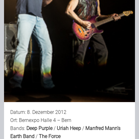
Datum: 8. Dezember 2012
Ort: Bernexpo Halle 4 – Bern
Bands:
Deep Purple
/
Uriah Heep
/
Manfred Mann’s
Earth Band
/
The Force