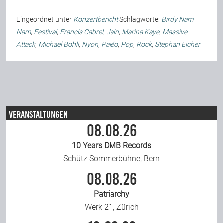
Team
Eingeordnet unter
Konzertbericht
Schlagworte:
Birdy Nam
Nam
,
Festival
,
Francis Cabrel
,
Jain
,
Marina Kaye
,
Massive
Attack
,
Michael Bohli
,
Nyon
,
Paléo
,
Pop
,
Rock
,
Stephan Eicher
Join Us
Support Us
Veranstaltungen
Kalender
08.08.26
10 Years DMB Records
Playlisten
Schütz Sommerbühne, Bern
08.08.26
Patriarchy
Werk 21, Zürich