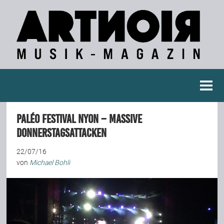
Berichte
Paléo Festival Nyon – Massive
Konzertberichte
Donnerstagsattacken
22/07/16
Fotoreportagen
von
Michael Bohli
Interviews
Weitere Berichte