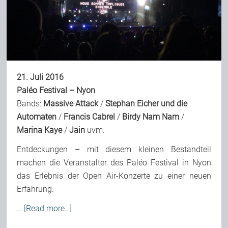
Bild-Archiv
Rezensionen
21. Juli 2016
Paléo Festival – Nyon
Bands:
Massive Attack
/
Stephan Eicher
und die
Musik
Automaten
/
Francis Cabrel
/
Birdy Nam Nam
/
Marina Kaye
/
Jain
uvm.
Alles andere
Entdeckungen – mit diesem kleinen Bestandteil
machen die Veranstalter des Paléo Festival in Nyon
Backstage
das Erlebnis der Open Air-Konzerte zu einer neuen
Erfahrung.
…
[Read more…]
Kontakt