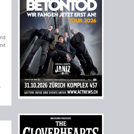
und
mit