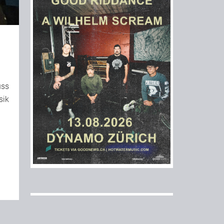
uss
sik