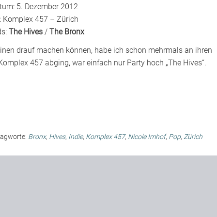
tum: 5. Dezember 2012
t: Komplex 457 – Zürich
ds:
The Hives
/
The Bronx
einen drauf machen können, habe ich schon mehrmals an ihren
Komplex 457 abging, war einfach nur Party hoch „The Hives“.
lagworte:
Bronx
,
Hives
,
Indie
,
Komplex 457
,
Nicole Imhof
,
Pop
,
Zürich