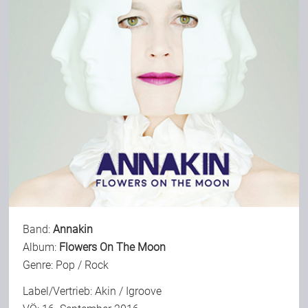
Bild-Archiv
Rezensionen
Musik
Alles andere
Band:
Annakin
Backstage
Album:
Flowers On The Moon
Genre: Pop / Rock
Kontakt
Label/Vertrieb: Akin / Igroove