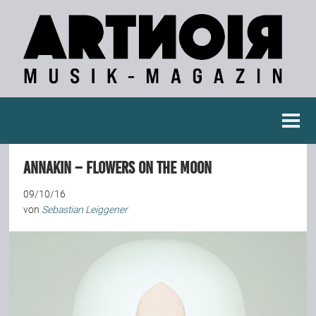
Berichte
Annakin – Flowers On The Moon
Konzertberichte
09/10/16
von
Sebastian Leiggener
Fotoreportagen
Interviews
Weitere Berichte