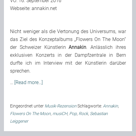
VÖ: 16. September 2016
Webseite:
annakin.net
Team
Join Us
Nicht weniger als die Vertonung des Universums, war
das Ziel des Konzeptalbums „Flowers On The Moon“
der Schweizer Künstlerin
Annakin
. Anlässlich ihres
Support Us
exklusiven Konzerts in der Dampfzentrale in Bern
durfte ich im
Interview
mit der Künstlerin darüber
sprechen.
Kalender
…
[Read more…]
Playlisten
Eingeordnet unter
Musik-Rezension
Schlagworte:
Annakin
,
Flowers On The Moon
,
musiCH
,
Pop
,
Rock
,
Sebastian
Leiggener