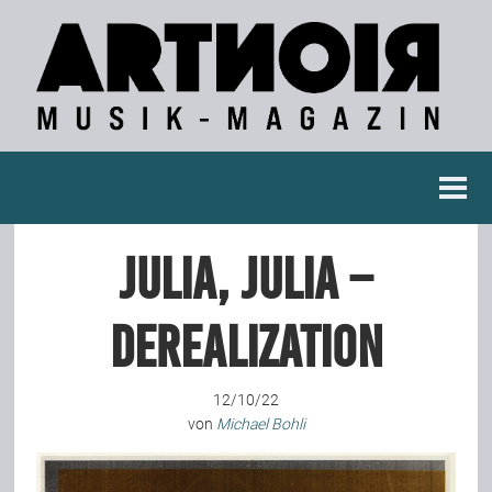
Berichte
Julia, Julia –
Konzertberichte
Derealization
Fotoreportagen
12/10/22
Interviews
von
Michael Bohli
Weitere Berichte