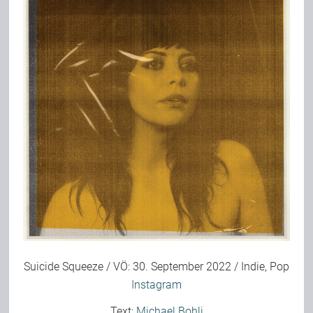
Bild-Archiv
Rezensionen
Musik
Alles andere
Backstage
Suicide Squeeze / VÖ: 30. September 2022 / Indie, Pop
Instagram
Kontakt
Text:
Michael Bohli