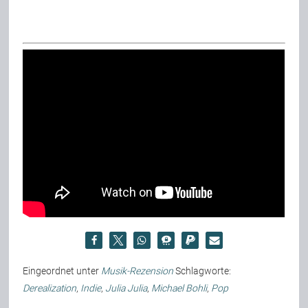
Eingeordnet unter
Musik-Rezension
Schlagworte:
Derealization
,
Indie
,
Julia Julia
,
Michael Bohli
,
Pop