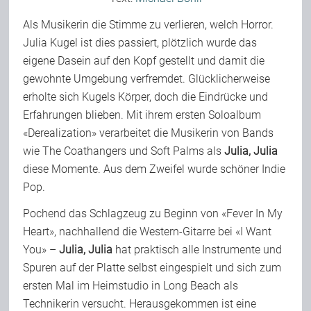
Team
Als Musikerin die Stimme zu verlieren, welch Horror.
Julia Kugel ist dies passiert, plötzlich wurde das
eigene Dasein auf den Kopf gestellt und damit die
Join Us
gewohnte Umgebung verfremdet. Glücklicherweise
erholte sich Kugels Körper, doch die Eindrücke und
Erfahrungen blieben. Mit ihrem ersten Soloalbum
Support Us
«Derealization» verarbeitet die Musikerin von Bands
wie The Coathangers und Soft Palms als
Julia, Julia
Kalender
diese Momente. Aus dem Zweifel wurde schöner Indie
Pop.
Pochend das Schlagzeug zu Beginn von «Fever In My
Playlisten
Heart», nachhallend die Western-Gitarre bei «I Want
You» –
Julia, Julia
hat praktisch alle Instrumente und
Spuren auf der Platte selbst eingespielt und sich zum
ersten Mal im Heimstudio in Long Beach als
Technikerin versucht. Herausgekommen ist eine