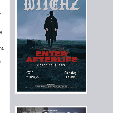
s
me
ht.
u