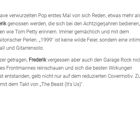
ave verwurzelten Pop erstes Mal von sich Reden, etwas mehr al
rik
genossen werden, die sich bei den Achtzigerjahren bedienen,
nen wie Tom Petty erinnern. Immer gemächlich und mit dem
torischer Perlen. „1999“ ist keine wilde Feier, sondern eine inti
ll und Gitarrensolo.
zer getragen,
Frederik
vergessen aber auch den Garage Rock nic
n des Frontmannes reinschauen und sich die besten Wirkungen
st entstanden, gelb nicht nur auf dem reduzierten Covermotiv. Z
it dem Takt von „The Beast (It’s Us)“.