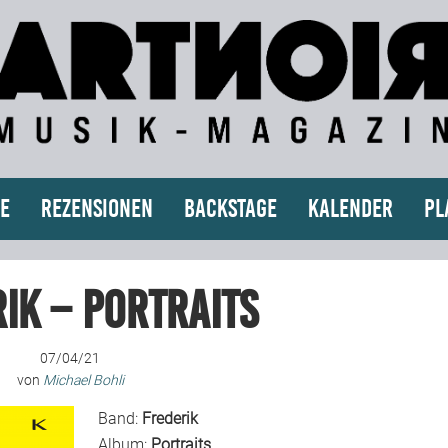
e
Rezensionen
Backstage
Kalender
Pl
ik – Portraits
07/04/21
von
Michael Bohli
Band:
Frederik
Album:
Portraits