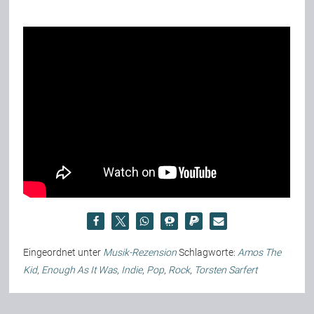
Eingeordnet unter
Musik-Rezension
Schlagworte:
Amos The
Kid
,
Enough As It Was
,
Indie
,
Pop
,
Rock
,
Torsten Sarfert