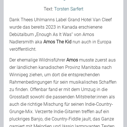
Team
Text:
Torsten Sarfert
Dank Thees Uhlmanns Label Grand Hotel Van Cleef
wurde das bereits 2023 in Kanada erschienene
Join Us
Debütalbum „Enough As It Was“ von Amos
Nadlersmith aka
Amos The Kid
nun auch in Europa
Support Us
veröffentlicht.
Der ehemalige Wildnisführer
Amos
musste zuerst aus
der ländlichen kanadischen Provinz Manitoba nach
Kalender
Winnipeg ziehen, um dort die entsprechenden
Rahmenbedingungen für sein musikalisches Schaffen
Playlisten
zu finden. Offenbar fand er mit dem Umzug in die
Grosstadt sowohl die passenden Mitstreiter:innen als
auch die richtige Mischung für seinen Indie-Country-
Grunge-Mix. Verzerrte Indie-Gitarren treffen auf ein
pluckriges Banjo, die Country-Fiddle jault, das Ganze
garniert mit Melodien und lässig larmoyanten Texten,