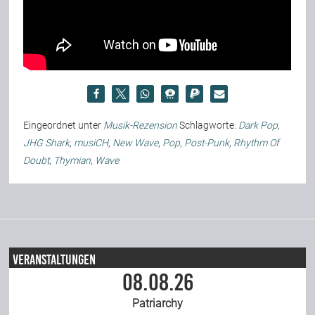
Eingeordnet unter
Musik-Rezension
Schlagworte:
Dark Pop
,
JHG Shark
,
musiCH
,
New Wave
,
Pop
,
Post-Punk
,
Rhythm Of
Doubt
,
Thymian
,
Wave
Veranstaltungen
08.08.26
Patriarchy