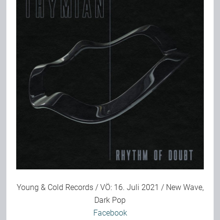
Bild-Archiv
Rezensionen
Musik
Alles andere
Backstage
Young & Cold Records / VÖ: 16. Juli 2021 / New Wave,
Dark Pop
Kontakt
Facebook