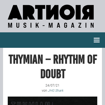
Berichte
THYMIAN – Rhythm Of
Konzertberichte
Doubt
Fotoreportagen
24/07/21
Interviews
von
JHG Shark
Weitere Berichte