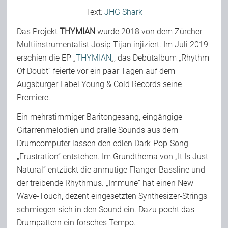
Text:
JHG Shark
Team
Das Projekt
THYMIAN
wurde 2018 von dem Zürcher
Multiinstrumentalist Josip Tijan injiziert. Im Juli 2019
Join Us
erschien die EP „
THYMIAN
„, das Debütalbum „Rhythm
Of Doubt“ feierte vor ein paar Tagen auf dem
Augsburger Label Young & Cold Records seine
Support Us
Premiere.
Ein mehrstimmiger Baritongesang, eingängige
Kalender
Gitarrenmelodien und pralle Sounds aus dem
Drumcomputer lassen den edlen Dark-Pop-Song
„Frustration“ entstehen. Im Grundthema von „It Is Just
Playlisten
Natural“ entzückt die anmutige Flanger-Bassline und
der treibende Rhythmus. „Immune“ hat einen New
Wave-Touch, dezent eingesetzten Synthesizer-Strings
schmiegen sich in den Sound ein. Dazu pocht das
Drumpattern ein forsches Tempo.