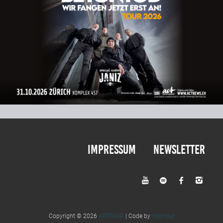
Impressum
Newsletter




Copyright © 2026
ARTNOIR
| Code by
momou!