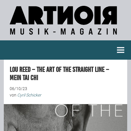
Berichte
Lou Reed – The Art Of The Straight Line –
Konzertberichte
Mein Tai Chi
06/10/23
Fotoreportagen
von
Cyril Schicker
Interviews
Weitere Berichte