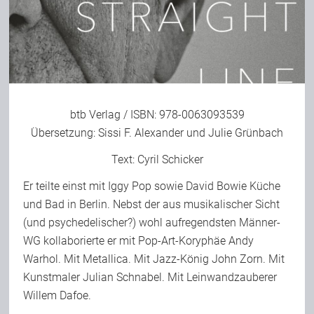
Bild-Archiv
Rezensionen
btb Verlag
/ ISBN: 978-0063093539
Übersetzung: Sissi F. Alexander und Julie Grünbach
Musik
Text:
Cyril Schicker
Er teilte einst mit Iggy Pop sowie David Bowie Küche
Alles andere
und Bad in Berlin. Nebst der aus musikalischer Sicht
(und psychedelischer?) wohl aufregendsten Männer-
Backstage
WG kollaborierte er mit Pop-Art-Koryphäe Andy
Warhol. Mit Metallica. Mit Jazz-König John Zorn. Mit
Kunstmaler Julian Schnabel. Mit Leinwandzauberer
Kontakt
Willem Dafoe.