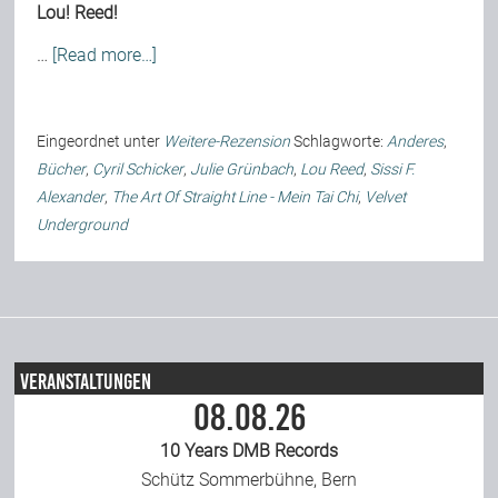
Lou! Reed!
Team
…
[Read more…]
Join Us
Eingeordnet unter
Weitere-Rezension
Schlagworte:
Anderes
,
Bücher
,
Cyril Schicker
,
Julie Grünbach
,
Lou Reed
,
Sissi F.
Support Us
Alexander
,
The Art Of Straight Line - Mein Tai Chi
,
Velvet
Underground
Kalender
Playlisten
Veranstaltungen
08.08.26
10 Years DMB Records
Schütz Sommerbühne, Bern