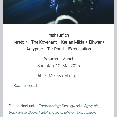
Bild-Archiv
mehsuff.ch
Rezensionen
Heretoir
+
The Kovenant
+
Kælan Mikla
+
Eihwar
+
Agrypnie
+
Tar Pond
+
Excruciation
Musik
Dynamo – Zürich
Samstag, 10. Mai 2025
Alles andere
Bilder:
Melissa Mangold
…
[Read more…]
Backstage
Eingeordnet unter
Fotoreportage
Schlagworte:
Agrypnie
,
Kontakt
Black Metal
,
Doom Metal
,
Dynamo
,
Eihwar
,
Excruciation
,