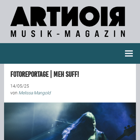
Berichte
Fotoreportage | Meh Suff!
Konzertberichte
14/05/25
von
Melissa Mangold
Fotoreportagen
Interviews
Weitere Berichte