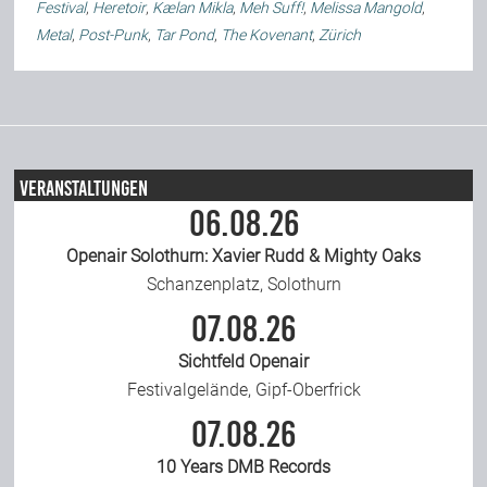
Festival
,
Heretoir
,
Kælan Mikla
,
Meh Suff!
,
Melissa Mangold
,
Team
Metal
,
Post-Punk
,
Tar Pond
,
The Kovenant
,
Zürich
Join Us
Support Us
Veranstaltungen
06.08.26
Openair Solothurn: Xavier Rudd & Mighty Oaks
Kalender
Schanzenplatz, Solothurn
07.08.26
Playlisten
Sichtfeld Openair
Festivalgelände, Gipf-Oberfrick
07.08.26
10 Years DMB Records