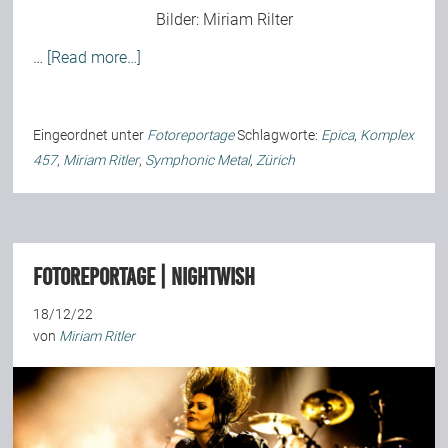
Bilder:
Miriam Rilter
…
[Read more…]
Eingeordnet unter
Fotoreportage
Schlagworte:
Epica
,
Komplex
457
,
Miriam Ritler
,
Symphonic Metal
,
Zürich
Fotoreportage | Nightwish
18/12/22
von
Miriam Ritler