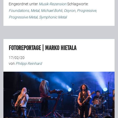
Eingeordnet unter
Musik-Rezension
Schlagworte:
Foundations
,
Metal
,
Michael Bohli
,
Osyron
,
Progressive
,
Progressive Metal
,
Symphonic Metal
Fotoreportage | Marko Hietala
17/02/20
von
Philipp Reinhard