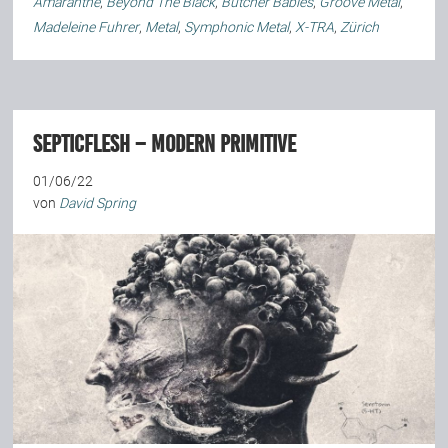
Amaranthe
,
Beyond The Black
,
Butcher Babies
,
Groove Metal
,
Madeleine Fuhrer
,
Metal
,
Symphonic Metal
,
X-TRA
,
Zürich
Septicflesh – Modern Primitive
01/06/22
von
David Spring