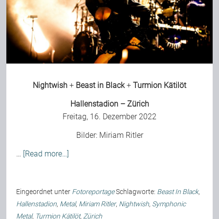
Nightwish
+
Beast in Black
+
Turmion Kätilöt
Hallenstadion – Zürich
Freitag, 16. Dezember 2022
Bilder:
Miriam Ritler
…
[Read more…]
Eingeordnet unter
Fotoreportage
Schlagworte:
Beast In Black
,
Hallenstadion
,
Metal
,
Miriam Ritler
,
Nightwish
,
Symphonic
Metal
,
Turmion Kätilöt
,
Zürich