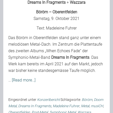
Dreams In Fragments
+
Wazzara
Böröm – Oberentfelden
Samstag, 9. Oktober 2021
Text:
Madeleine Fuhrer
Das Böröm in Oberentfelden stand ganz unter einem
melodiösen Metal-Dach. Im Zentrum die Plattentaufe
des zweiten Albums „When Echoes Fade“ der
Symphonic-Metal-Band
Dreams In Fragments
. Das
Werk kam bereits im April 2021 auf den Markt, jedoch
war bisher keine standesgemässe Taufe möglich.
…
[Read more…]
Eingeordnet unter
Konzertbericht
Schlagworte:
Böröm
,
Doom
Metal
,
Dreams In Fragments
,
Madeleine Fuhrer
,
Metal
,
musiCH
,
Oberentfelden
,
Post-Metal
,
Symphonic Metal
,
Wazzara