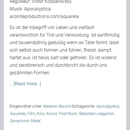
Regisseur: Victor Kossakovsky
Musik: Apocalyptica
aconiteproductions.com/aquarela
Es ist der Inbegriff von Leben und vielfach
verantwortlich für Tod und Verwüstung. Ist sanftmütig
und tausendjährig geduldig wenn es Täler formt, lässt
sich selbst auch formen und führen, fliesst, dampf,
härtet aus, ist heiss, kalt oder gefroren. Es ist wütend
und zerstörerisch und durchbricht die durch uns
gezähmten Formen.
…
[Read more…]
Eingeordnet unter
Weiterer Bericht
Schlagworte:
Apocalyptica
,
Aquarela
,
Film
,
Kino
,
Kunst
,
Post-Rock
,
Sebastian Leiggener
,
Symphonic Metal