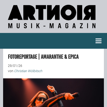
Berichte
Fotoreportage | Amaranthe & Epica
Konzertberichte
29/01/26
von
Christian Wölbitsch
Fotoreportagen
Interviews
Weitere Berichte