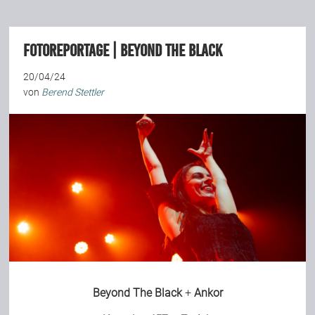
Team
Fotoreportage | Beyond The Black
Join Us
20/04/24
von
Berend Stettler
Support Us
Kalender
Playlisten
Beyond The Black
+
Ankor