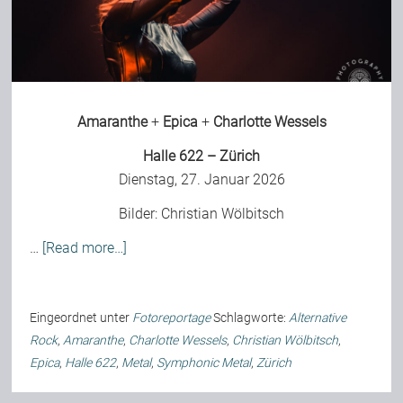
Bild-Archiv
Amaranthe
+
Epica
+
Charlotte Wessels
Rezensionen
Halle 622 – Zürich
Dienstag, 27. Januar 2026
Musik
Bilder:
Christian Wölbitsch
Alles andere
…
[Read more…]
Backstage
Eingeordnet unter
Fotoreportage
Schlagworte:
Alternative
Rock
,
Amaranthe
,
Charlotte Wessels
,
Christian Wölbitsch
,
Epica
,
Halle 622
,
Metal
,
Symphonic Metal
,
Zürich
Kontakt