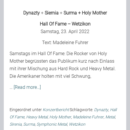
Dynazty
+
Siernia
+
Surma
+
Holy Mother
Hall Of Fame – Wetzikon
Samstag, 23. April 2022
Text:
Madeleine Fuhrer
Samstags im Hall Of Fame: Die Rocker von Holy
Mother begrüssten das Publikum kurz nach Einlass
mit ihrer Mischung aus Hard Rock und Heavy Metal.
Die Amerikaner holten mit viel Schwung,
…
[Read more…]
Eingeordnet unter
Konzertbericht
Schlagworte:
Dynazty
,
Hall
Of Fame
,
Heavy Metal
,
Holy Mother
,
Madeleine Fuhrer
,
Metal
,
Sirenia
,
Surma
,
Symphonic Metal
,
Wetzikon