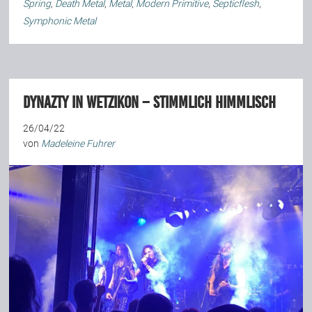
Spring
,
Death Metal
,
Metal
,
Modern Primitive
,
Septicflesh
,
Symphonic Metal
Dynazty in Wetzikon – Stimmlich himmlisch
26/04/22
von
Madeleine Fuhrer