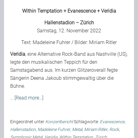
Within Temptation
+
Evanescence
+
Veridia
Hallenstadion – Zürich
Samstag, 12. November 2022
Text:
Madeleine Fuhrer
/ Bilder:
Miriam Ritler
Veridia
, eine Alternative Rock-Band aus Nashville (US),
legte den musikalischen Teppich für den
Samstagabend aus. Im kurzen Glitzeroverall fegte
Sängerin Deena Jakoub stimmgewaltig über die
Bühne.
…
[Read more…]
Eingeordnet unter
Konzertbericht
Schlagworte:
Evanescence
,
Hallenstadion
,
Madeleine Fuhrer
,
Metal
,
Miriam Ritler
,
Rock
,
Symphonic Metal
,
Veridia
,
Within Temptation
,
Zürich