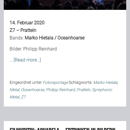
14. Februar 2020
Z7 – Pratteln
Bands:
Marko Hietala
/
Oceanhoarse
Bilder:
Philipp Reinhard
…
[Read more…]
Eingeordnet unter
Fotoreportage
Schlagworte:
Marko Hietala
,
Metal
,
Oceanhoarse
,
Philipp Reinhard
,
Pratteln
,
Symphonic
Metal
,
Z7