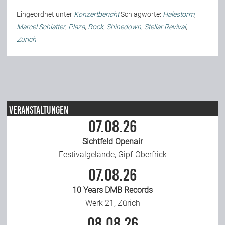
Eingeordnet unter
Konzertbericht
Schlagworte:
Halestorm
,
Marcel Schlatter
,
Plaza
,
Rock
,
Shinedown
,
Stellar Revival
,
Bild-Archiv
Zürich
Rezensionen
Musik
Veranstaltungen
07.08.26
Alles andere
Sichtfeld Openair
Festivalgelände, Gipf-Oberfrick
07.08.26
Backstage
10 Years DMB Records
Werk 21, Zürich
Kontakt
08.08.26