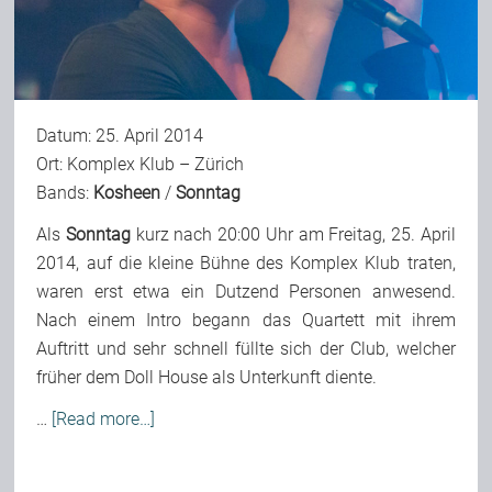
Bild-Archiv
Datum: 25. April 2014
Rezensionen
Ort: Komplex Klub – Zürich
Bands:
Kosheen
/
Sonntag
Musik
Als
Sonntag
kurz nach 20:00 Uhr am Freitag, 25. April
2014, auf die kleine Bühne des Komplex Klub traten,
waren erst etwa ein Dutzend Personen anwesend.
Alles andere
Nach einem Intro begann das Quartett mit ihrem
Auftritt und sehr schnell füllte sich der Club, welcher
Backstage
früher dem Doll House als Unterkunft diente.
…
[Read more…]
Kontakt