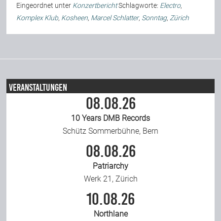
Eingeordnet unter
Konzertbericht
Schlagworte:
Electro
,
Team
Komplex Klub
,
Kosheen
,
Marcel Schlatter
,
Sonntag
,
Zürich
Join Us
Support Us
Veranstaltungen
08.08.26
10 Years DMB Records
Kalender
Schütz Sommerbühne, Bern
08.08.26
Playlisten
Patriarchy
Werk 21, Zürich
10.08.26
Northlane