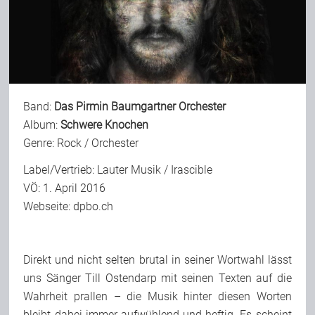
Bild-Archiv
Rezensionen
Band:
Das Pirmin Baumgartner Orchester
Album:
Schwere Knochen
Genre: Rock / Orchester
Musik
Label/Vertrieb: Lauter Musik / Irascible
VÖ: 1. April 2016
Alles andere
Webseite:
dpbo.ch
Backstage
Direkt und nicht selten brutal in seiner Wortwahl lässt
uns Sänger Till Ostendarp mit seinen Texten auf die
Kontakt
Wahrheit prallen – die Musik hinter diesen Worten
bleibt dabei immer aufwühlend und heftig. Es scheint