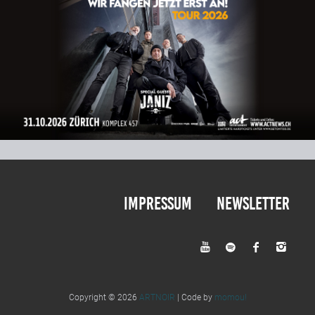
Impressum
Newsletter




Copyright © 2026
ARTNOIR
| Code by
momou!