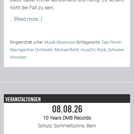
nicht der Fall zu sein,
Team
…
[Read more…]
Join Us
Eingeordnet unter
Musik-Rezension
Schlagworte:
Das Pirmin
Baumgartner Orchester
,
Michael Bohli
,
musiCH
,
Rock
,
Schwere
Support Us
Knochen
Kalender
Playlisten
Veranstaltungen
08.08.26
10 Years DMB Records
Schütz Sommerbühne, Bern