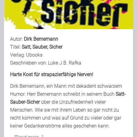
Team
Join Us
Autor:
Dirk Bernemann
Titel:
Satt, Sauber, Sicher
Support Us
Verlag:
Ubooks
Geschrieben von: Luke J.B. Rafka
Kalender
Harte Kost für strapazierfähige Nerven!
Dirk Bernemann, ein Mann mit dekadent schwarzem
Humor. Herr Bernemann schreibt in seinem Buch
Satt-
Playlisten
Sauber-Sicher
über die Unzufriedenheit vieler
Menschen. Wie sie mit ihrem Leben so gar nicht zu
recht kommen und was auf Grund zu vieler oder gar
keiner Gedankenströme alles geschehen kann.