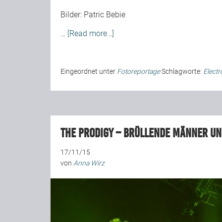
Bilder:
Patric Bebie
…
[Read more…]
Eingeordnet unter
Fotoreportage
Schlagworte:
Electr
The Prodigy – Brüllende Männer u
17/11/15
von
Anna Wirz