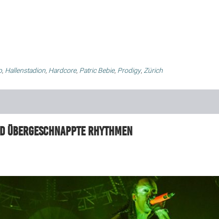
o
,
Hallenstadion
,
Hardcore
,
Patric Bebie
,
Prodigy
,
Zürich
nd übergeschnappte Rhythmen