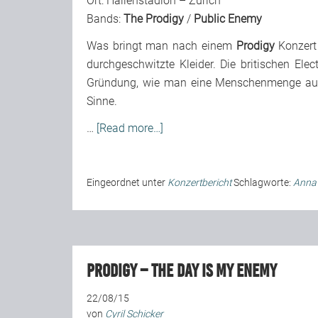
Ort: Hallenstadion – Zürich
Bands:
The Prodigy
/
Public Enemy
Was bringt man nach einem
Prodigy
Konzert 
durchgeschwitzte Kleider. Die britischen Ele
Gründung, wie man eine Menschenmenge ausr
Sinne.
…
[Read more…]
Eingeordnet unter
Konzertbericht
Schlagworte:
Anna 
Prodigy – The Day Is My Enemy
22/08/15
von
Cyril Schicker