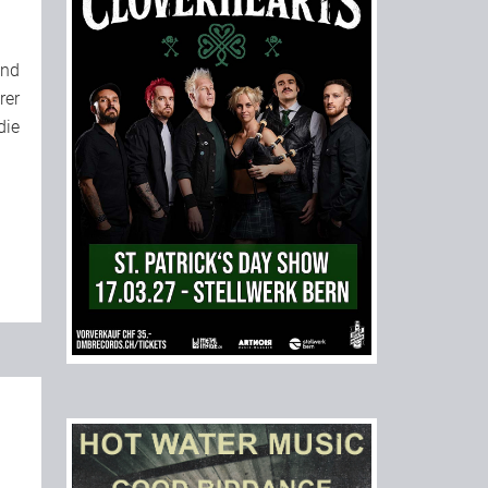
und
rer
die