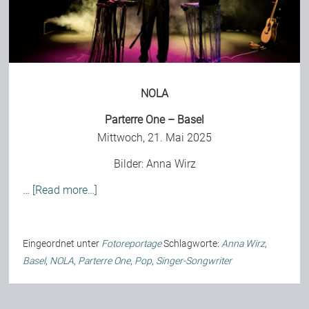
Bild-Archiv
NOLA
Rezensionen
Parterre One – Basel
Mittwoch, 21. Mai 2025
Musik
Bilder:
Anna Wirz
Alles andere
…
[Read more…]
Backstage
Eingeordnet unter
Fotoreportage
Schlagworte:
Anna Wirz
,
Basel
,
NOLA
,
Parterre One
,
Pop
,
Singer-Songwriter
Kontakt