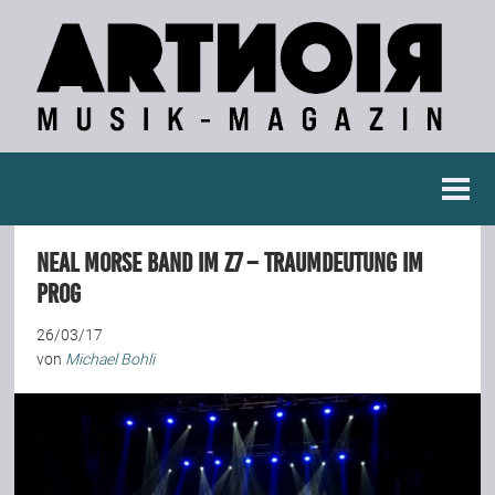
Berichte
Neal Morse Band im Z7 – Traumdeutung im
Konzertberichte
Prog
26/03/17
Fotoreportagen
von
Michael Bohli
Interviews
Weitere Berichte