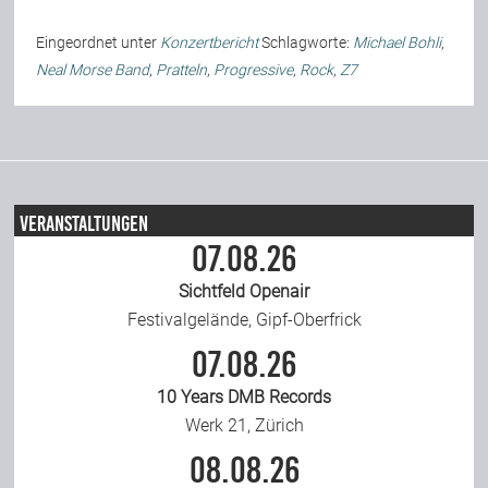
Team
Eingeordnet unter
Konzertbericht
Schlagworte:
Michael Bohli
,
Neal Morse Band
,
Pratteln
,
Progressive
,
Rock
,
Z7
Join Us
Support Us
Veranstaltungen
07.08.26
Kalender
Sichtfeld Openair
Festivalgelände, Gipf-Oberfrick
Playlisten
07.08.26
10 Years DMB Records
Werk 21, Zürich
08.08.26