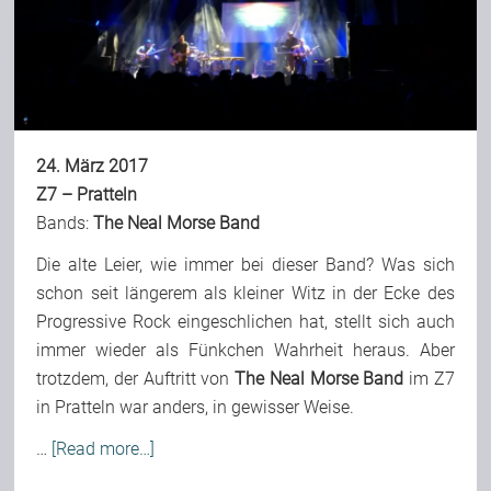
Bild-Archiv
Rezensionen
24. März 2017
Z7 – Pratteln
Bands:
The Neal Morse Band
Musik
Die alte Leier, wie immer bei dieser Band? Was sich
schon seit längerem als kleiner Witz in der Ecke des
Alles andere
Progressive Rock eingeschlichen hat, stellt sich auch
immer wieder als Fünkchen Wahrheit heraus. Aber
Backstage
trotzdem, der Auftritt von
The Neal Morse Band
im Z7
in Pratteln war anders, in gewisser Weise.
…
[Read more…]
Kontakt