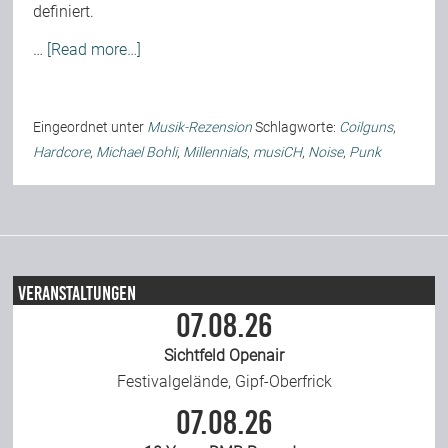
definiert.
Team
…
[Read more…]
Join Us
Eingeordnet unter
Musik-Rezension
Schlagworte:
Coilguns
,
Hardcore
,
Michael Bohli
,
Millennials
,
musiCH
,
Noise
,
Punk
Support Us
Kalender
Veranstaltungen
Playlisten
07.08.26
Sichtfeld Openair
Festivalgelände, Gipf-Oberfrick
07.08.26