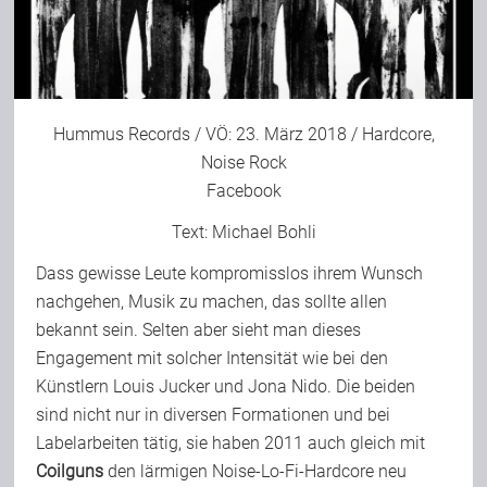
Bild-Archiv
Hummus Records / VÖ: 23. März 2018 / Hardcore,
Rezensionen
Noise Rock
Facebook
Musik
Text:
Michael Bohli
Dass gewisse Leute kompromisslos ihrem Wunsch
Alles andere
nachgehen, Musik zu machen, das sollte allen
bekannt sein. Selten aber sieht man dieses
Engagement mit solcher Intensität wie bei den
Backstage
Künstlern Louis Jucker und Jona Nido. Die beiden
sind nicht nur in diversen Formationen und bei
Labelarbeiten tätig, sie haben 2011 auch gleich mit
Kontakt
Coilguns
den lärmigen Noise-Lo-Fi-Hardcore neu