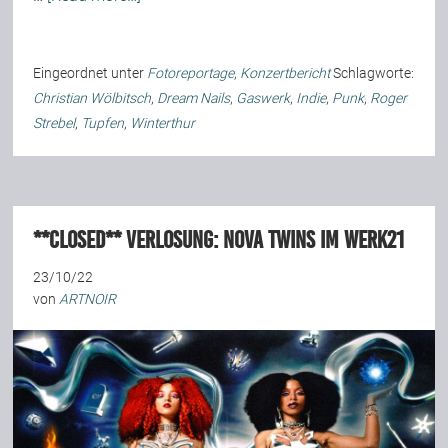
Team
Eingeordnet unter
Fotoreportage
,
Konzertbericht
Schlagworte:
Christian Wölbitsch
,
Dream Nails
,
Gaswerk
,
Indie
,
Punk
,
Roger
Join Us
Strebel
,
Tupfen
,
Winterthur
Support Us
**closed** Verlosung: Nova Twins im Werk21
Kalender
23/10/22
von
ARTNOIR
Playlisten