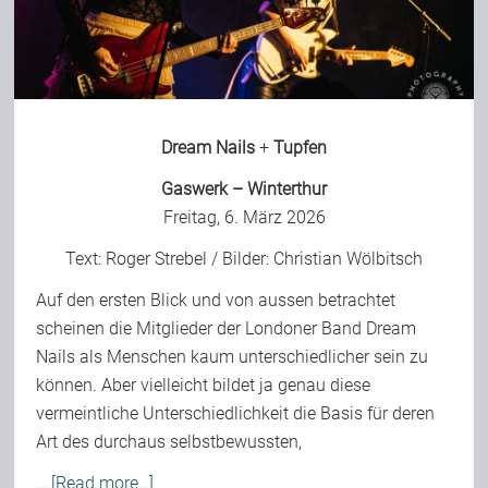
Bild-Archiv
Dream Nails
+
Tupfen
Rezensionen
Gaswerk – Winterthur
Freitag, 6. März 2026
Musik
Text:
Roger Strebel
/ Bilder:
Christian Wölbitsch
Alles andere
Auf den ersten Blick und von aussen betrachtet
scheinen die Mitglieder der Londoner Band Dream
Nails als Menschen kaum unterschiedlicher sein zu
Backstage
können. Aber vielleicht bildet ja genau diese
vermeintliche Unterschiedlichkeit die Basis für deren
Art des durchaus selbstbewussten,
Kontakt
…
[Read more…]