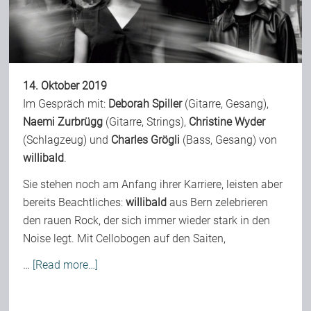
Bild-Archiv
14. Oktober 2019
Rezensionen
Im Gespräch mit:
Deborah Spiller
(Gitarre, Gesang),
Naemi Zurbrügg
(Gitarre, Strings),
Christine Wyder
(Schlagzeug) und
Charles Grögli
(Bass, Gesang) von
Musik
willibald
.
Sie stehen noch am Anfang ihrer Karriere, leisten aber
Alles andere
bereits Beachtliches:
willibald
aus Bern zelebrieren
den rauen Rock, der sich immer wieder stark in den
Backstage
Noise legt. Mit Cellobogen auf den Saiten,
…
[Read more…]
Kontakt