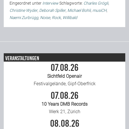
Eingeordnet unter
Interview
Schlagworte:
Charles Grögli
,
Team
Christine Wyder
,
Deborah Spiller
,
Michael Bohli
,
musiCH
,
Naemi Zurbrügg
,
Noise
,
Rock
,
Willibald
Join Us
Support Us
Veranstaltungen
07.08.26
Kalender
Sichtfeld Openair
Festivalgelände, Gipf-Oberfrick
Playlisten
07.08.26
10 Years DMB Records
Werk 21, Zürich
08.08.26