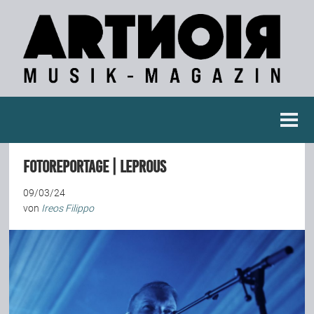
Berichte
Fotoreportage | Leprous
Konzertberichte
09/03/24
von
Ireos Filippo
Fotoreportagen
Interviews
Weitere Berichte