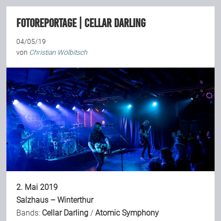
Team
Fotoreportage | Cellar Darling
04/05/19
Join Us
von
Christian Wölbitsch
Support Us
Kalender
Playlisten
2. Mai 2019
Salzhaus – Winterthur
Bands:
Cellar Darling
/
Atomic Symphony