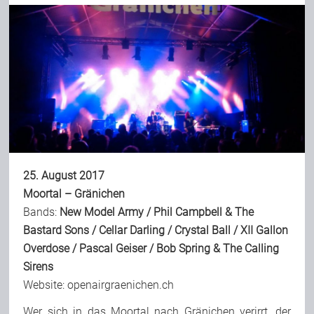
25. August 2017
Moortal – Gränichen
Bands:
New Model Army
/
Phil Campbell & The
Bastard Sons
/
Cellar Darling
/
Crystal Ball
/
XII Gallon
Overdose
/
Pascal Geiser
/
Bob Spring & The Calling
Sirens
Website:
openairgraenichen.ch
Wer sich in das Moortal nach Gränichen verirrt, der