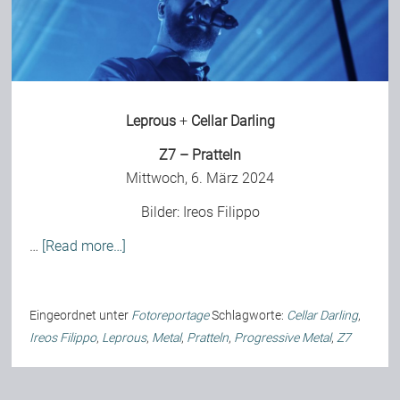
Bild-Archiv
Leprous
+
Cellar Darling
Rezensionen
Z7 – Pratteln
Mittwoch, 6. März 2024
Musik
Bilder:
Ireos Filippo
Alles andere
…
[Read more…]
Backstage
Eingeordnet unter
Fotoreportage
Schlagworte:
Cellar Darling
,
Ireos Filippo
,
Leprous
,
Metal
,
Pratteln
,
Progressive Metal
,
Z7
Kontakt