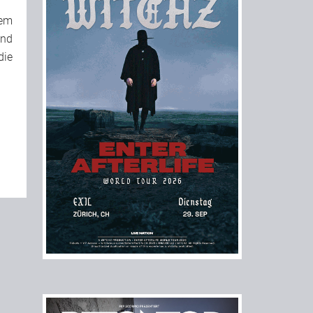
em
ind
die