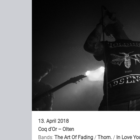
13. April 2018
Coq d’Or – Olten
Bands:
The Art Of Fading
/
Thorn.
/
In Love Yo