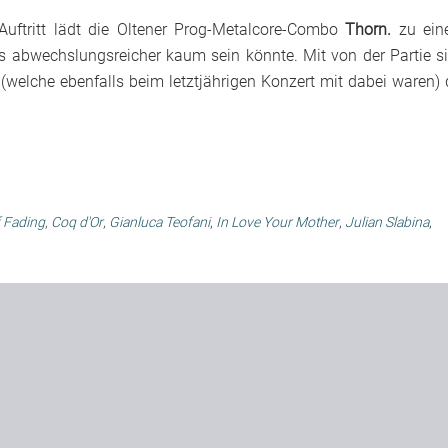
Auftritt lädt die Oltener Prog-Metalcore-Combo
Thorn.
zu ein
s abwechslungsreicher kaum sein könnte. Mit von der Partie s
(welche ebenfalls beim letztjährigen Konzert mit dabei waren) 
f Fading
,
Coq d'Or
,
Gianluca Teofani
,
In Love Your Mother
,
Julian Slabina
,