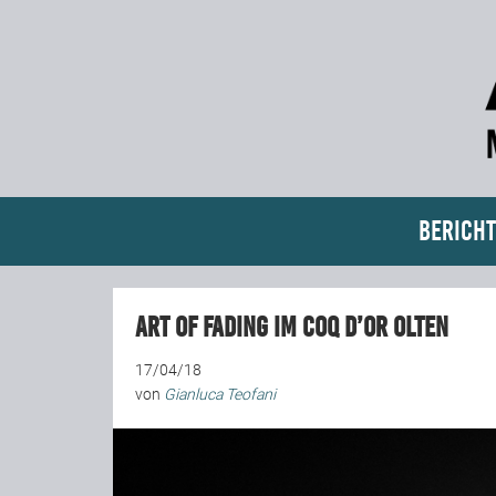
Bericht
Art Of Fading im Coq d’Or Olten
17/04/18
von
Gianluca Teofani