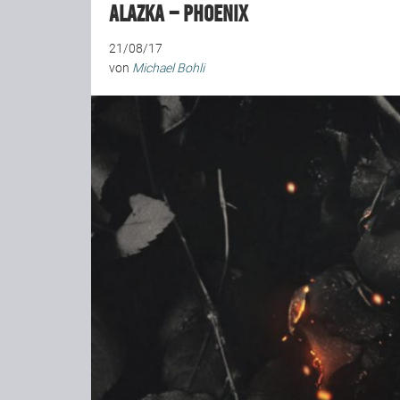
Alazka – Phoenix
21/08/17
von
Michael Bohli