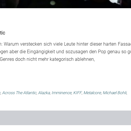
tic
n: Warum verstecken sich viele Leute hinter dieser harten Fassa
gen aber die Eingängigkeit und sozusagen den Pop genau so g
 Genres doch nicht mehr kategorisch ablehnen,
u
,
Across The Atlantic
,
Alazka
,
Imminence
,
KIFF
,
Metalcore
,
Michael Bohli
,