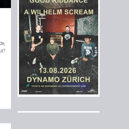
de,
ut?