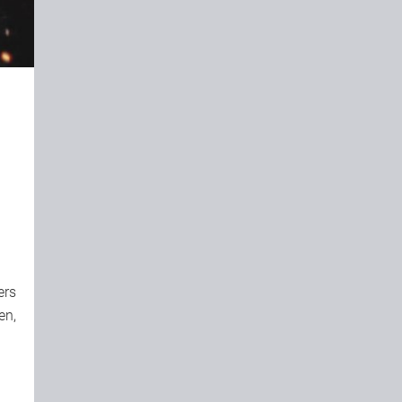
ers
en,