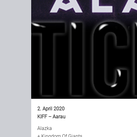
2. April 2020
KIFF – Aarau
Alazka
+
Kingdom Of Giants