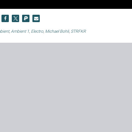
bient
,
Ambient 1
,
Electro
,
Michael Bohli
,
STRFKR