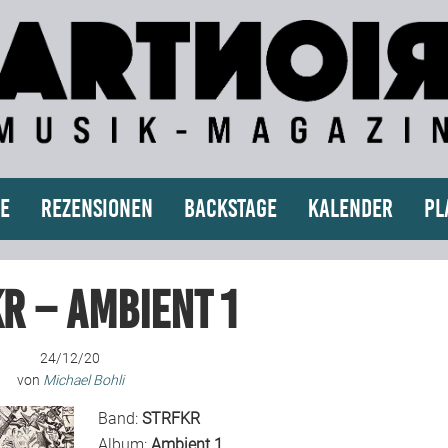
e
Rezensionen
Backstage
Kalender
Pl
R – Ambient 1
24/12/20
von
Michael Bohli
Band:
STRFKR
Album:
Ambient 1