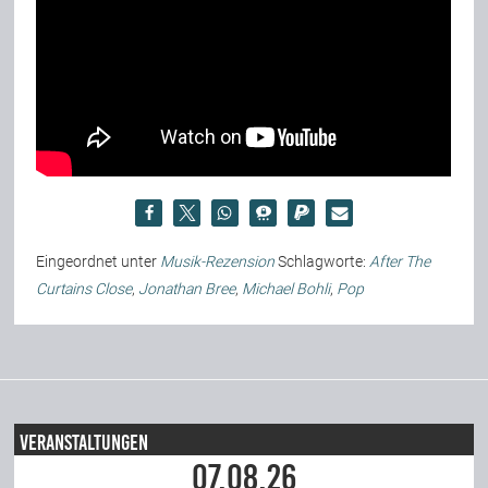
Eingeordnet unter
Musik-Rezension
Schlagworte:
After The
Curtains Close
,
Jonathan Bree
,
Michael Bohli
,
Pop
Veranstaltungen
07.08.26