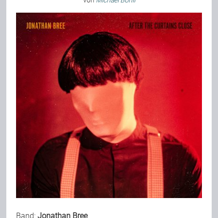
von
Michael Bohli
Bild-Archiv
Rezensionen
Musik
Alles andere
Backstage
Kontakt
Band:
Jonathan Bree