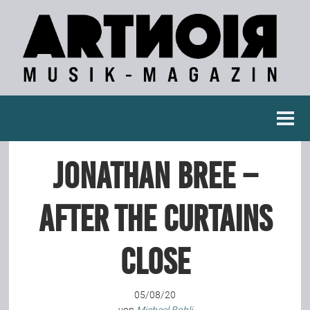
Berichte
Jonathan Bree –
Konzertberichte
After The Curtains
Fotoreportagen
Close
Interviews
05/08/20
Weitere Berichte