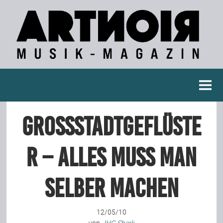
Berichte
Grossstadtgeflüste
Konzertberichte
r – Alles muss man
Fotoreportagen
selber machen
Interviews
12/05/10
Weitere Berichte