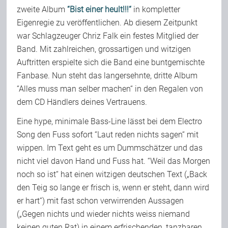
zweite Album
“Bist einer heult!!!“
in kompletter
Team
Eigenregie zu veröffentlichen. Ab diesem Zeitpunkt
war Schlagzeuger Chriz Falk ein festes Mitglied der
Band. Mit zahlreichen, grossartigen und witzigen
Join Us
Auftritten erspielte sich die Band eine buntgemischte
Fanbase. Nun steht das langersehnte, dritte Album
Support Us
“Alles muss man selber machen“ in den Regalen von
dem CD Händlers deines Vertrauens.
Eine hype, minimale Bass-Line lässt bei dem Electro
Kalender
Song den Fuss sofort “Laut reden nichts sagen“ mit
wippen. Im Text geht es um Dummschätzer und das
Playlisten
nicht viel davon Hand und Fuss hat. “Weil das Morgen
noch so ist“ hat einen witzigen deutschen Text („Back
den Teig so lange er frisch is, wenn er steht, dann wird
er hart“) mit fast schon verwirrenden Aussagen
(„Gegen nichts und wieder nichts weiss niemand
keinen guten Rat) in einem erfrischenden, tanzbaren