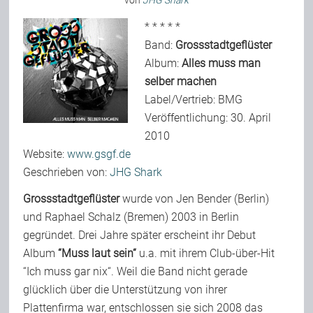
von
JHG Shark
* * * * *
Band:
Grossstadtgeflüster
Bild-Archiv
Album:
Alles muss man
selber machen
Rezensionen
Label/Vertrieb: BMG
Veröffentlichung: 30. April
2010
Musik
Website:
www.gsgf.de
Geschrieben von:
JHG Shark
Alles andere
Grossstadtgeflüster
wurde von Jen Bender (Berlin)
und Raphael Schalz (Bremen) 2003 in Berlin
gegründet. Drei Jahre später erscheint ihr Debut
Backstage
Album
“Muss laut sein“
u.a. mit ihrem Club-über-Hit
“Ich muss gar nix“.
Weil die Band nicht gerade
Kontakt
glücklich über die Unterstützung von ihrer
Plattenfirma war, entschlossen sie sich 2008 das