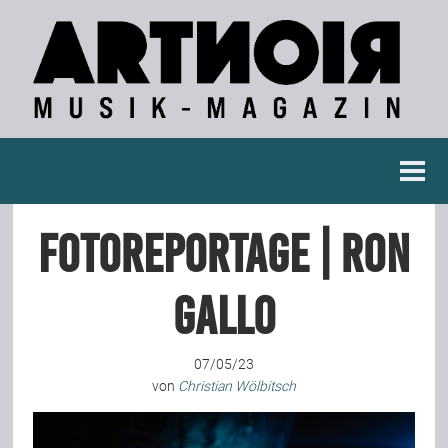
Berichte
Fotoreportage | Ron
Konzertberichte
Gallo
Fotoreportagen
07/05/23
Interviews
von
Christian Wölbitsch
Weitere Berichte