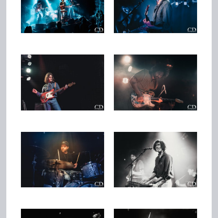
Team
Join Us
Support Us
Kalender
Playlisten