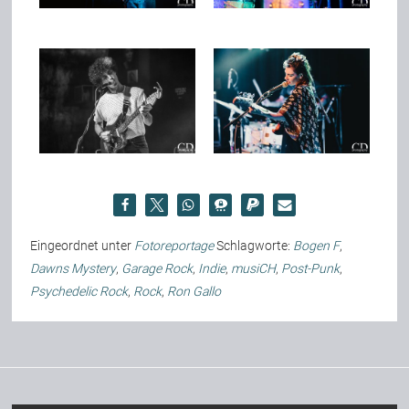
Eingeordnet unter
Fotoreportage
Schlagworte:
Bogen F
,
Dawns Mystery
,
Garage Rock
,
Indie
,
musiCH
,
Post-Punk
,
Psychedelic Rock
,
Rock
,
Ron Gallo