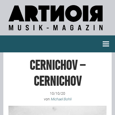
Berichte
Cernichov –
Konzertberichte
Cernichov
Fotoreportagen
10/10/20
Interviews
von
Michael Bohli
Weitere Berichte