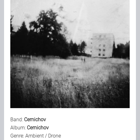
Bild-Archiv
Rezensionen
Musik
Alles andere
Backstage
Band:
Cernichov
Album:
Cernichov
Kontakt
Genre: Ambient / Drone